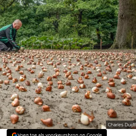
Charles Duijff
Voeg toe als voorkeursbron op Google