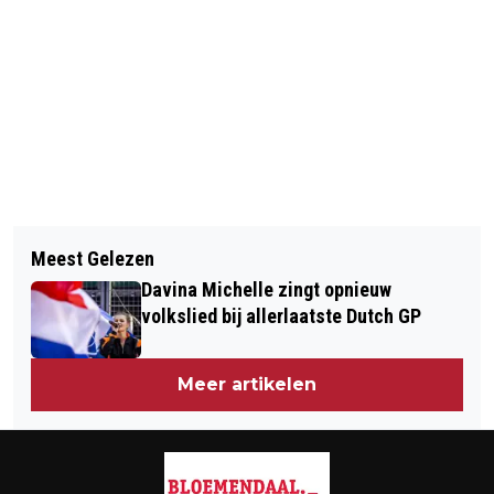
Vorig artikel
Volgend artikel
JUBILEREND CIOS HAARLEM
Meest Gelezen
IEDERE MAAND EERLIJKE EN
HOOFDDORP HOUDT REÜNIE
Davina Michelle zingt opnieuw
BIOLOGISCHE THEE MET TEAMWORK
volkslied bij allerlaatste Dutch GP
TEA
Meer artikelen