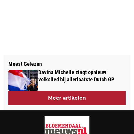
Vorig artikel
Volgend artikel
VOLKSWAGEN VINTAGE AT
Meest Gelezen
OPEN DAG KENNEMER LYCEUM
ZANDVOORT NA TWEE JAAR WEER
Davina Michelle zingt opnieuw
OVERVEEN ZEER DRUK BEZOCHT
GEORGANISEERD
volkslied bij allerlaatste Dutch GP
Meer artikelen