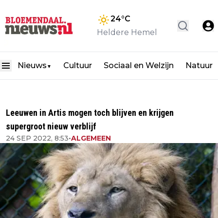
24
°C
Heldere Hemel
Nieuws
Cultuur
Sociaal en Welzijn
Natuur
▼
Leeuwen in Artis mogen toch blijven en krijgen
supergroot nieuw verblijf
24 SEP 2022, 8:53
•
ALGEMEEN