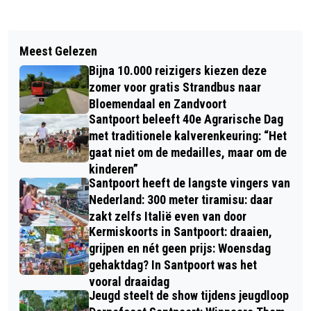
Vorig artikel
Volgend artikel
BEGRAFENISCAKE DE GROTE
Meest Gelezen
VRIJDAG & ZATERDAG VOOR
DOODDOENER?
Bijna 10.000 reizigers kiezen deze
PINKSTEREN: HAARLEMSE LUI DIE
zomer voor gratis Strandbus naar
NOOIT LAK HEBBEN AAN GEZELLIGE
Bloemendaal en Zandvoort
Santpoort beleeft 40e Agrarische Dag
POTJESMARKT
met traditionele kalverenkeuring: “Het
gaat niet om de medailles, maar om de
kinderen”
Santpoort heeft de langste vingers van
Nederland: 300 meter tiramisu: daar
zakt zelfs Italië even van door
Kermiskoorts in Santpoort: draaien,
grijpen en nét geen prijs: Woensdag
gehaktdag? In Santpoort was het
vooral draaidag
Jeugd steelt de show tijdens jeugdloop