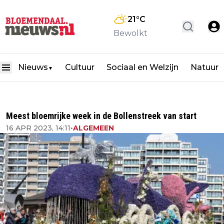
21
°C
Bewolkt
Nieuws
Cultuur
Sociaal en Welzijn
Natuur
▼
Meest bloemrijke week in de Bollenstreek van start
16 APR 2023, 14:11
•
ALGEMEEN