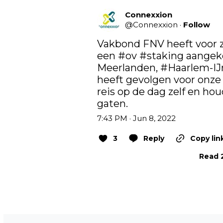
Connexxion
@
Connexxion
·
Follow
Vakbond FNV heeft voor za
een 
#ov
#staking
 aangek
Meerlanden, 
#Haarlem
-I
heeft gevolgen voor onze
reis op de dag zelf en hou
gaten.
7:43 PM · Jun 8, 2022
3
Reply
Copy lin
Read 2
Vorig artikel