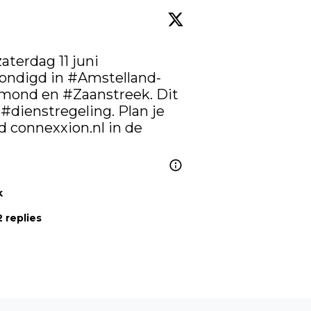
terdag 11 juni 
ondigd in 
#Amstelland
-
Jmond en 
#Zaanstreek
. Dit 
 
#dienstregeling
. Plan je 
d 
connexxion.nl
 in de 
k
 replies
Volgend artikel