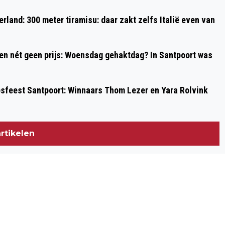
50 JAAR DAD’S ARMY: HET ENGELSE
rland: 300 meter tiramisu: daar zakt zelfs Italië even van
VRIJWILLIGERSLEGER DAT HITLER
MOEST DOEN BEVEN
 en nét geen prijs: Woensdag gehaktdag? In Santpoort was
psfeest Santpoort: Winnaars Thom Lezer en Yara Rolvink
rtikelen