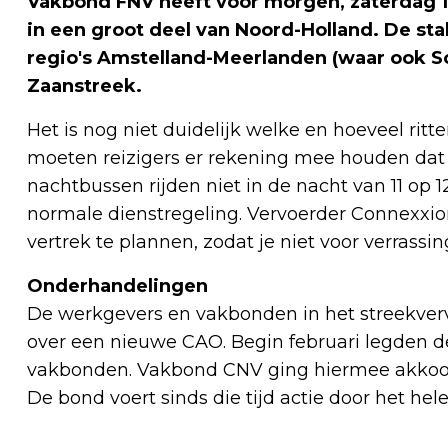
Vakbond FNV heeft voor morgen, zaterdag 1
in een groot deel van Noord-Holland. De sta
regio's Amstelland-Meerlanden (waar ook Sc
Zaanstreek.
Het is nog niet duidelijk welke en hoeveel rit
moeten reizigers er rekening mee houden dat h
nachtbussen rijden niet in de nacht van 11 op 
normale dienstregeling. Vervoerder Connexxion
vertrek te plannen, zodat je niet voor verrassi
Onderhandelingen
De werkgevers en vakbonden in het streekvervo
over een nieuwe CAO. Begin februari legden 
vakbonden. Vakbond CNV ging hiermee akkoor
De bond voert sinds die tijd actie door het hele