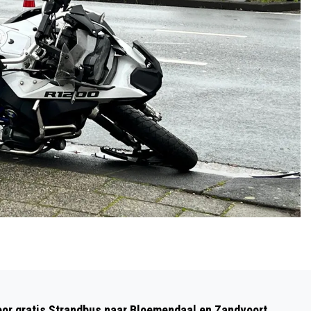
Volgend artikel
DOODSBANG VOOR VRIJDAG DE 13E
oor gratis Strandbus naar Bloemendaal en Zandvoort