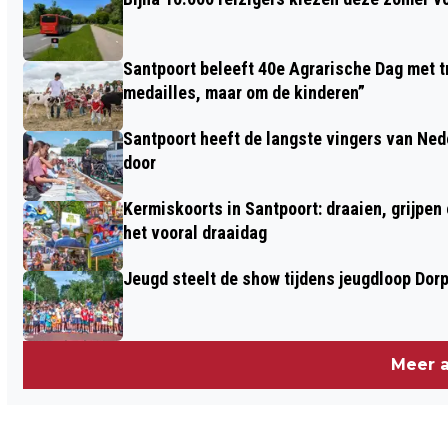
SINDS 9 JAAR GEDAALD
Santpoort beleeft 40e Agrarische Dag met tr
medailles, maar om de kinderen”
Santpoort heeft de langste vingers van Nede
door
Kermiskoorts in Santpoort: draaien, grijpen
het vooral draaidag
Jeugd steelt de show tijdens jeugdloop Dor
Meer a