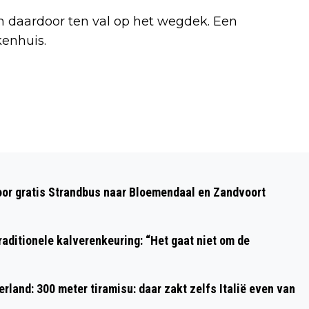
 daardoor ten val op het wegdek. Een
kenhuis.
Volgend artikel
NIEUW TALENT UIT BEVERWIJK,
oor gratis Strandbus naar Bloemendaal en Zandvoort
BLOEMENDAAL EN HEEMSKERK BIJ
PODIUM LAURENTZ
aditionele kalverenkeuring: “Het gaat niet om de
rland: 300 meter tiramisu: daar zakt zelfs Italië even van