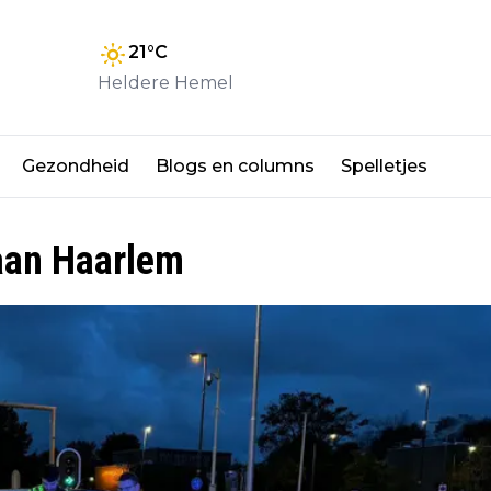
21
°C
Heldere Hemel
Gezondheid
Blogs en columns
Spelletjes
laan Haarlem