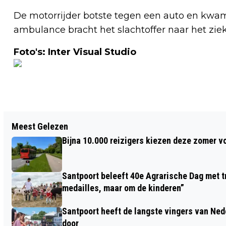
De motorrijder botste tegen een auto en kwam
ambulance bracht het slachtoffer naar het zie
Foto's: Inter Visual Studio
Vorig artikel
Meest Gelezen
HALLOWENERS MAKEN OMGEVING
Bijna 10.000 reizigers kiezen deze zomer v
HAARLEMSE JOPENKERK ONVEILIG
Santpoort beleeft 40e Agrarische Dag met tr
medailles, maar om de kinderen”
Santpoort heeft de langste vingers van Nede
door