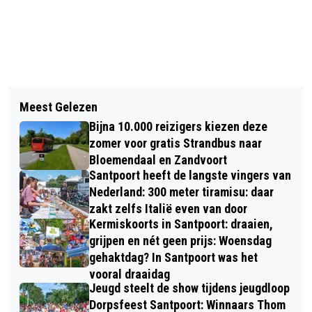
Vorig artikel
Volgend artikel
BRANDWEER BLUST DUINBRAND
Meest Gelezen
NOVA COLLEGE DONEERT MEUBELS
NABIJ BOKKEDOORNS
Bijna 10.000 reizigers kiezen deze
VOOR ONDERWIJS GAMBIA
zomer voor gratis Strandbus naar
Bloemendaal en Zandvoort
Santpoort heeft de langste vingers van
Nederland: 300 meter tiramisu: daar
zakt zelfs Italië even van door
Kermiskoorts in Santpoort: draaien,
grijpen en nét geen prijs: Woensdag
gehaktdag? In Santpoort was het
vooral draaidag
Jeugd steelt de show tijdens jeugdloop
Dorpsfeest Santpoort: Winnaars Thom