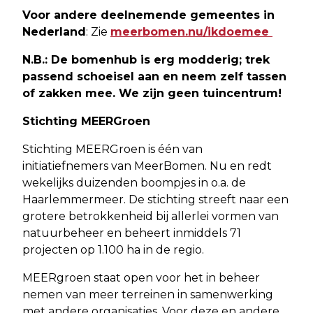
Voor andere deelnemende gemeentes in
Nederland
: Zie
meerbomen.nu/ikdoemee
N.B.: De bomenhub is erg modderig; trek
passend schoeisel aan en neem zelf tassen
of zakken mee. We zijn geen tuincentrum!
Stichting MEERGroen
Stichting MEERGroen is één van
initiatiefnemers van MeerBomen. Nu en redt
wekelijks duizenden boompjes in o.a. de
Haarlemmermeer. De stichting streeft naar een
grotere betrokkenheid bij allerlei vormen van
natuurbeheer en beheert inmiddels 71
projecten op 1.100 ha in de regio.
MEERgroen staat open voor het in beheer
nemen van meer terreinen in samenwerking
met andere organisaties. Voor deze en andere