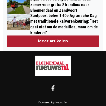
KERSTSFEER
SCHOOL ‘DE SCHELP’ VOELT DE
zomer voor gratis Strandbus naar
Bloemendaal en Zandvoort
GEVOLGEN
Santpoort beleeft 40e Agrarische Dag
met traditionele kalverenkeuring: “Het
gaat niet om de medailles, maar om de
kinderen”
Meer artikelen
Powered by Newsifier