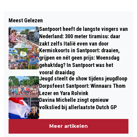
Vorig artikel
Volgend artikel
HEEMSTEDE EN ZANDVOORT
Meest Gelezen
ZANDVOORT BELEEFDE
ONVEILIGSTE NOORD-HOLLANDSE
Santpoort heeft de langste vingers van
BEWONERSDAG OP CIRCUIT
GEMEENTEN VOOR FIETSERS
Nederland: 300 meter tiramisu: daar
zakt zelfs Italië even van door
Kermiskoorts in Santpoort: draaien,
grijpen en nét geen prijs: Woensdag
gehaktdag? In Santpoort was het
vooral draaidag
Jeugd steelt de show tijdens jeugdloop
Dorpsfeest Santpoort: Winnaars Thom
Lezer en Yara Rolvink
Davina Michelle zingt opnieuw
volkslied bij allerlaatste Dutch GP
Meer artikelen