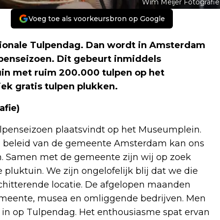
Wim Meijer Fotografie
Voeg toe als voorkeursbron op Google
ationale Tulpendag. Dan wordt in Amsterdam
penseizoen. Dit gebeurt inmiddels
uin met ruim 200.000 tulpen op het
ek gratis tulpen plukken.
afie)
tulpenseizoen plaatsvindt op het Museumplein.
igd beleid van de gemeente Amsterdam kan ons
. Samen met de gemeente zijn wij op zoek
luktuin. We zijn ongelofelijk blij dat we die
hitterende locatie. De afgelopen maanden
meente, musea en omliggende bedrijven. Men
 in op Tulpendag. Het enthousiasme spat ervan