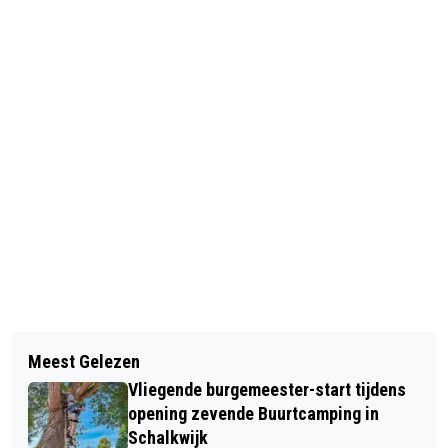
Vorig artikel
Volgend artikel
150 MILJOEN VOOR
Meest Gelezen
JEROEN COOPS DIRECTEUR
ENERGIEBESPARENDE MAATREGELEN
Vliegende burgemeester-start tijdens
PARTICIPATIEBEDRIJF REGIO ZUID-
opening zevende Buurtcamping in
KENNEMERLAND
Schalkwijk