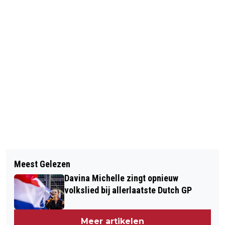
Vorig artikel
Volgend artikel
VAN DIJK TOCH ZONDER ONELOVE-
Meest Gelezen
HUISARTSEN EN NOVA COLLEGE
BAND VANWEGE DREIGENDE STRAF
Davina Michelle zingt opnieuw
SLAAN HANDEN INEEN TEGEN
FIFA
volkslied bij allerlaatste Dutch GP
DOKTERSASSISTENTENTEKORT
Meer artikelen