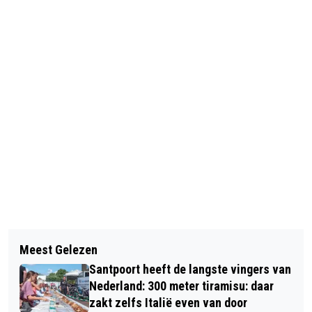
Vorig artikel
Volgend artikel
KERSTCONCERT BAROKENSEMBLE
Meest Gelezen
KRAANTJE LEK TROFEE KOMEND
COMBATTIMENTO IN GEMEENTEHUIS
Santpoort heeft de langste vingers van
WEEKEND OP IJSBAAN HAARLEM
BLOEMENDAAL
Nederland: 300 meter tiramisu: daar
zakt zelfs Italië even van door