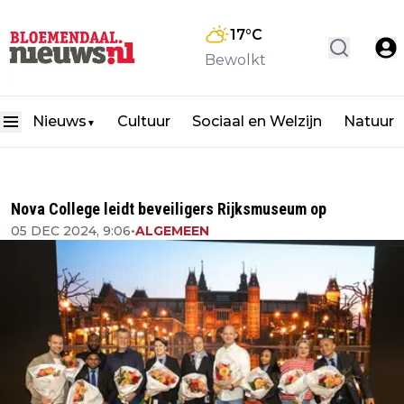
17
°C
Bewolkt
Nieuws
Cultuur
Sociaal en Welzijn
Natuur
▼
Nova College leidt beveiligers Rijksmuseum op
05 DEC 2024, 9:06
•
ALGEMEEN