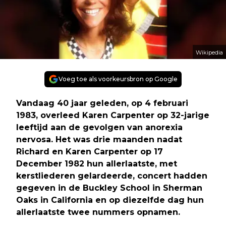
Wikipedia
Voeg toe als voorkeursbron op Google
Vandaag 40 jaar geleden, op 4 februari
1983, overleed Karen Carpenter op 32-jarige
leeftijd aan de gevolgen van anorexia
nervosa. Het was drie maanden nadat
Richard en Karen Carpenter op 17
December 1982 hun allerlaatste, met
kerstliederen gelardeerde, concert hadden
gegeven in de Buckley School in Sherman
Oaks in California en op diezelfde dag hun
allerlaatste twee nummers opnamen.