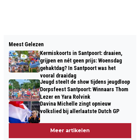
Vorig artikel
Volgend artikel
GEMEENTEN ZOEKEN LOCATIES
Meest Gelezen
FRAAIE KATTEN WINNAARS MET
PERMANENTE OPVANG
Kermiskoorts in Santpoort: draaien,
(INTER)NATIONALE MINNAARS
ASIELZOEKERS
grijpen en nét geen prijs: Woensdag
gehaktdag? In Santpoort was het
vooral draaidag
Jeugd steelt de show tijdens jeugdloop
Dorpsfeest Santpoort: Winnaars Thom
Lezer en Yara Rolvink
Davina Michelle zingt opnieuw
volkslied bij allerlaatste Dutch GP
Meer artikelen