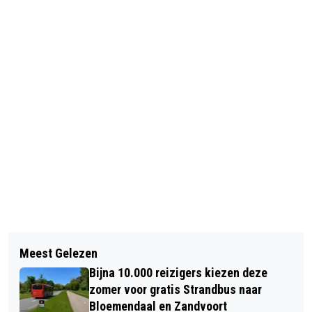
Vorig artikel
Volgend artikel
OPROEP VANWEGE VERMISSING: KIJK
Meest Gelezen
VANDAAG 75 JAAR MUZIKAAL
UIT NAAR GEA WIDURSKI-VEGELIEN
Bijna 10.000 reizigers kiezen deze
HOOGWAARDIGE ARBEIDSVITAMINEN
UIT BEVERWIJK
zomer voor gratis Strandbus naar
Bloemendaal en Zandvoort