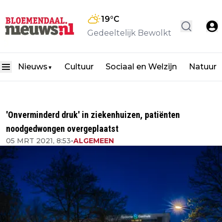
19
°C
Gedeeltelijk Bewolkt
Nieuws
Cultuur
Sociaal en Welzijn
Natuur
▼
'Onverminderd druk' in ziekenhuizen, patiënten
noodgedwongen overgeplaatst
05 MRT 2021, 8:53
•
ALGEMEEN