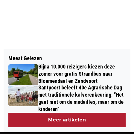
Vorig artikel
Volgend artikel
DIRECTEUR VEILIGHEIDSREGIO
Meest Gelezen
REGIO: INZITTENDE BROMMOBIEL
VREEST ZWART CORONASCENARIO:
Bijna 10.000 reizigers kiezen deze
BEKNELD GERAAKT BIJ ONGELUK OP
"MOGELIJK EIND MAART AL"
zomer voor gratis Strandbus naar
OUDEWEG HAARLEM
Bloemendaal en Zandvoort
Santpoort beleeft 40e Agrarische Dag
met traditionele kalverenkeuring: “Het
gaat niet om de medailles, maar om de
kinderen”
Meer artikelen