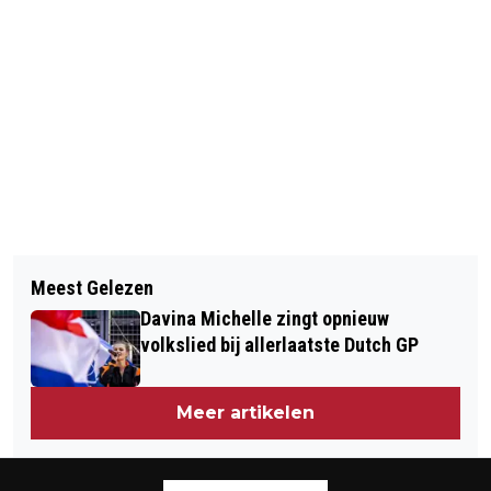
Vorig artikel
Volgend artikel
ROCKENDE OVERGROOTVADER MICK
Meest Gelezen
BOSW8ER UIT DE KLAS (#4): WILDE
JAGGER BLAAST 80 KAARSJES UIT
Davina Michelle zingt opnieuw
BLOEMEN: DE SUPERMARKT VOOR
volkslied bij allerlaatste Dutch GP
INSECTEN
Meer artikelen