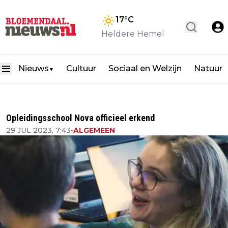
17
°C
Heldere Hemel
Nieuws
Cultuur
Sociaal en Welzijn
Natuur
▼
Opleidingsschool Nova officieel erkend
29 JUL 2023, 7:43
•
ALGEMEEN