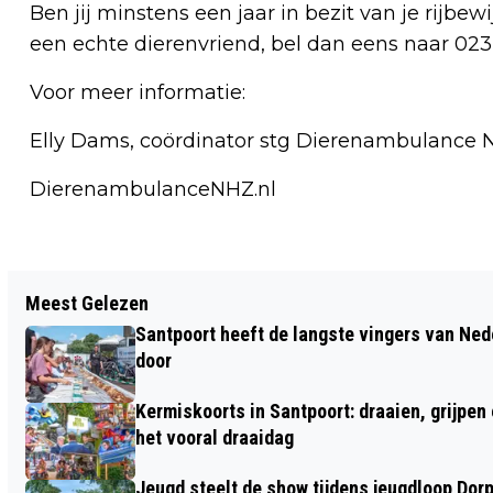
Ben jij minstens een jaar in bezit van je rijbew
een echte dierenvriend, bel dan eens naar 023
Voor meer informatie:
Elly Dams, coördinator stg Dierenambulance 
DierenambulanceNHZ.nl
Vorig artikel
Meest Gelezen
BRITS FESTIVAL ZANDVOORT...THE
Santpoort heeft de langste vingers van Nede
AFTER BEATLES TREDEN VANAF 21.00
door
UUR OP ZATERDAG 8 JULI 2017
Kermiskoorts in Santpoort: draaien, grijpen
het vooral draaidag
Jeugd steelt de show tijdens jeugdloop Dor