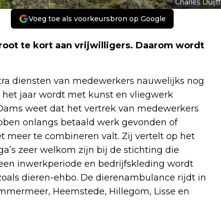
Charles Duijff
Voeg toe als voorkeursbron op Google
t te kort aan vrijwilligers. Daarom wordt
extra diensten van medewerkers nauwelijks nog
an het jaar wordt met kunst en vliegwerk
y Dams weet dat het vertrek van medewerkers
s hebben onlangs betaald werk gevonden of
 meer te combineren valt. Zij vertelt op het
’s zeer welkom zijn bij de stichting die
een inwerkperiode en bedrijfskleding wordt
zoals dieren-ehbo. De dierenambulance rijdt in
mmermeer, Heemstede, Hillegom, Lisse en