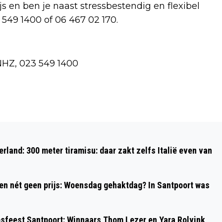
ijs en ben je naast stressbestendig en flexibel
 549 1400 of 06 467 02 170.
NHZ, 023 549 1400
Volgend artikel
VOORTGANG BOUW HOTEL IBIS STYLES
rland: 300 meter tiramisu: daar zakt zelfs Italië even van
HAARLEM
 en nét geen prijs: Woensdag gehaktdag? In Santpoort was
psfeest Santpoort: Winnaars Thom Lezer en Yara Rolvink