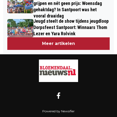
grijpen en nét geen prijs: Woensdag
gehaktdag? In Santpoort was het
vooral draaidag
Jeugd steelt de show tijdens jeugdloop
Dorpsfeest Santpoort: Winnaars Thom
Lezer en Yara Rolvink
Meer artikelen
Powered by Newsifier