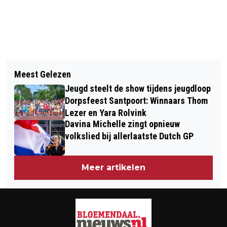
Vorig artikel
Volgend artikel
HEEMSTEDE: A TASTE OF
Meest Gelezen
STUDENT BEHAALT OP 51STE EERSTE
HONEY...TASTING MUCH SWEETER
Jeugd steelt de show tijdens jeugdloop
DIPLOMA
THAN WHINE
Dorpsfeest Santpoort: Winnaars Thom
Lezer en Yara Rolvink
Davina Michelle zingt opnieuw
volkslied bij allerlaatste Dutch GP
Meer artikelen