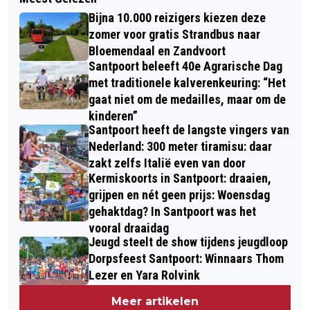
KEUKENHOF FAVORIET PAAS-UITJE
VAN HET JAAR; IDEALE GEURVRETER
Bijna 10.000 reizigers kiezen deze
VOOR VOORAL VEEL BUITENLANDERS
EN VERJAGER VAN STEEKMUGGEN
zomer voor gratis Strandbus naar
IN NEDERLAND
Bloemendaal en Zandvoort
Santpoort beleeft 40e Agrarische Dag
met traditionele kalverenkeuring: “Het
gaat niet om de medailles, maar om de
kinderen”
Santpoort heeft de langste vingers van
Nederland: 300 meter tiramisu: daar
zakt zelfs Italië even van door
Kermiskoorts in Santpoort: draaien,
grijpen en nét geen prijs: Woensdag
gehaktdag? In Santpoort was het
vooral draaidag
Jeugd steelt de show tijdens jeugdloop
Dorpsfeest Santpoort: Winnaars Thom
Lezer en Yara Rolvink
Meer artikelen