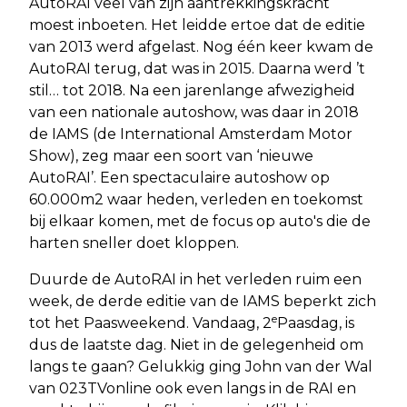
AutoRAI veel van zijn aantrekkingskracht
moest inboeten. Het leidde ertoe dat de editie
van 2013 werd afgelast. Nog één keer kwam de
AutoRAI terug, dat was in 2015. Daarna werd ’t
stil… tot 2018. Na een jarenlange afwezigheid
van een nationale autoshow, was daar in 2018
de IAMS (de International Amsterdam Motor
Show), zeg maar een soort van ‘nieuwe
AutoRAI’. Een spectaculaire autoshow op
60.000m2 waar heden, verleden en toekomst
bij elkaar komen, met de focus op auto's die de
harten sneller doet kloppen.
Duurde de AutoRAI in het verleden ruim een
week, de derde editie van de IAMS beperkt zich
e
tot het Paasweekend. Vandaag, 2
Paasdag, is
dus de laatste dag. Niet in de gelegenheid om
langs te gaan? Gelukkig ging John van der Wal
van 023TVonline ook even langs in de RAI en