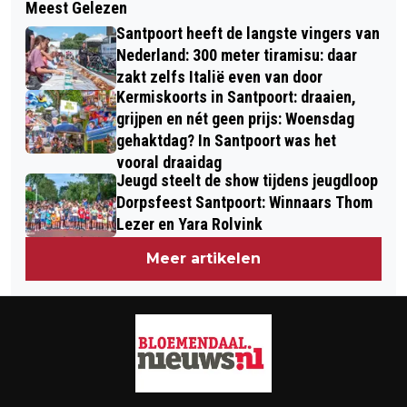
Meest Gelezen
NOORD-HOLLAND INVESTEERT 1,9
‘FREE WILLY’ WAS EEN SUCCES, ‘FREE
Santpoort heeft de langste vingers van
MILJOEN IN VERKEERSVEILIGHEID
KEIKO’ EEN GOEDBEDOELD DRAMA
Nederland: 300 meter tiramisu: daar
FIETSENDE SCHOLIEREN EN OUDEREN
zakt zelfs Italië even van door
Kermiskoorts in Santpoort: draaien,
grijpen en nét geen prijs: Woensdag
gehaktdag? In Santpoort was het
vooral draaidag
Jeugd steelt de show tijdens jeugdloop
Dorpsfeest Santpoort: Winnaars Thom
Lezer en Yara Rolvink
Meer artikelen