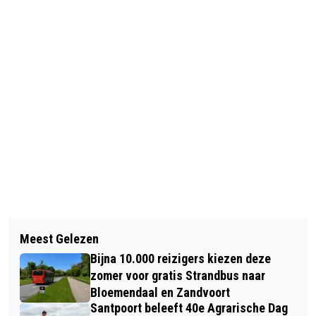
Vorig artikel
Volgend artikel
MEEST GEGOOGELD IN 2021:
Meest Gelezen
NABIJ ROTONDE VERSPRONCKWEG:
AVONDKLOK, PETER R. DE VRIES,
Bijna 10.000 reizigers kiezen deze
‘SFEERVOL ‘KERST’-RONDJE VAN DE
FORMULE 1 EN EURO VOETBAL 2020
zomer voor gratis Strandbus naar
ZAAK’
Bloemendaal en Zandvoort
Santpoort beleeft 40e Agrarische Dag