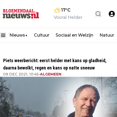
17
°C
Vooral Helder
Nieuws
Cultuur
Sociaal en Welzijn
Natuur
▼
Piets weerbericht: eerst helder met kans op gladheid,
daarna bewolkt, regen en kans op natte sneeuw
09 DEC 2021, 10:45
•
ALGEMEEN