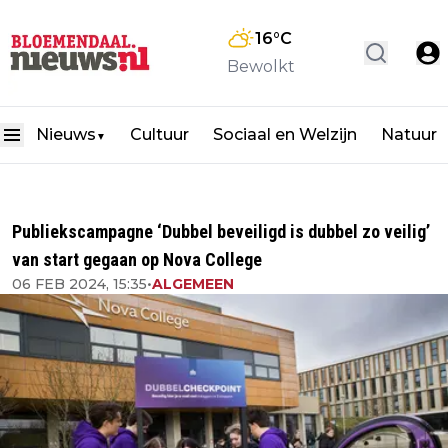
16
°C
Bewolkt
Nieuws
Cultuur
Sociaal en Welzijn
Natuur
▼
Publiekscampagne ‘Dubbel beveiligd is dubbel zo veilig’
van start gegaan op Nova College
06 FEB 2024, 15:35
•
ALGEMEEN