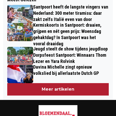
WANDEL GEZOND HAARLEM ROND
HAARLEMMERMEER GAAN SAMEN
Santpoort heeft de langste vingers van
2023 IN KADER NATIONALE DIABETES
OPLEIDEN
Nederland: 300 meter tiramisu: daar
CHALLENGE
zakt zelfs Italië even van door
Kermiskoorts in Santpoort: draaien,
grijpen en nét geen prijs: Woensdag
gehaktdag? In Santpoort was het
vooral draaidag
Jeugd steelt de show tijdens jeugdloop
Dorpsfeest Santpoort: Winnaars Thom
Lezer en Yara Rolvink
Davina Michelle zingt opnieuw
volkslied bij allerlaatste Dutch GP
Meer artikelen