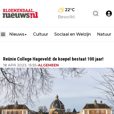
22
°C
Bewolkt
Nieuws
Cultuur
Sociaal en Welzijn
Natuur
▼
Reünie College Hageveld: de koepel bestaat 100 jaar!
18 APR 2023, 15:55
•
ALGEMEEN