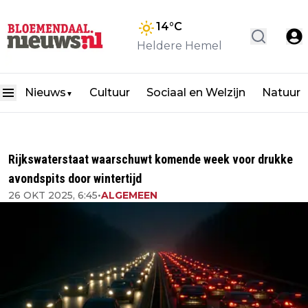
14
°C
Heldere Hemel
Nieuws
Cultuur
Sociaal en Welzijn
Natuur
▼
Rijkswaterstaat waarschuwt komende week voor drukke
avondspits door wintertijd
26 OKT 2025, 6:45
•
ALGEMEEN