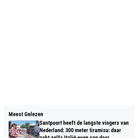
Vorig artikel
Volgend artikel
IJSBAAN HAARLEM GEOPEND MET
Meest Gelezen
PB & THE JAGS TREDEN OP MET
NIEUWE IJSVLOER EN OVERKAPPING
Santpoort heeft de langste vingers van
'BLUESY BADKAMERGALM'
Nederland: 300 meter tiramisu: daar
zakt zelfs Italië even van door