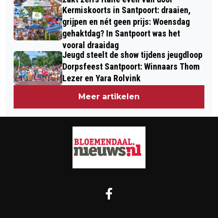
Kermiskoorts in Santpoort: draaien,
grijpen en nét geen prijs: Woensdag
gehaktdag? In Santpoort was het
vooral draaidag
Jeugd steelt de show tijdens jeugdloop
Dorpsfeest Santpoort: Winnaars Thom
Lezer en Yara Rolvink
Meer artikelen