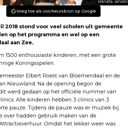
Renata Jansen
Voeg toe als voorkeursbron op Google
 2018 stond voor veel scholen uit gemeente
en op het programma en wel op een
daal aan Zee.
im 1500 enthousiaste kinderen, met een grote
nnige Koningsspelen.
meester Elbert Roest van Bloemendaal en de
an Nieuwland. Na de opening begon de
dit werd gedaan op het officiële nummer van
linics. Alle kinderen hebben 3 clinics van 3
orte pauze. Tijdens de pauze was er muziek bij
ie over hadden gebruik maken van de
ttractieverhuur. Omdat het lekker weer was