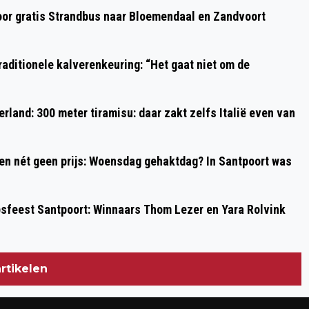
BLOEMENDAAL: BIJZONDERE
oor gratis Strandbus naar Bloemendaal en Zandvoort
AFLEVERING VAN AREOPAGUS IN DE
DORPSKERK
aditionele kalverenkeuring: “Het gaat niet om de
rland: 300 meter tiramisu: daar zakt zelfs Italië even van
 en nét geen prijs: Woensdag gehaktdag? In Santpoort was
psfeest Santpoort: Winnaars Thom Lezer en Yara Rolvink
rtikelen