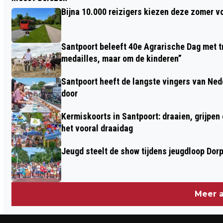
UITNODIGING CULTUURSPECIAL
Bijna 10.000 reizigers kiezen deze zomer v
‘GARDENSONGS’
Santpoort beleeft 40e Agrarische Dag met tr
medailles, maar om de kinderen”
Santpoort heeft de langste vingers van Nede
door
Kermiskoorts in Santpoort: draaien, grijpen
het vooral draaidag
Jeugd steelt de show tijdens jeugdloop Dor
Meer a