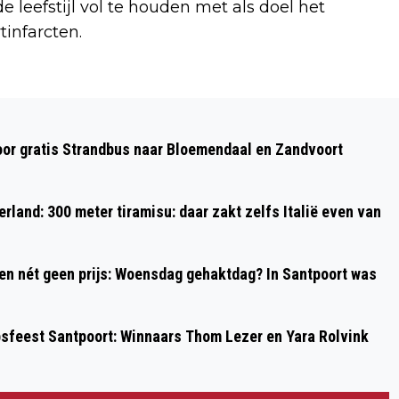
eefstijl vol te houden met als doel het
infarcten.
Volgend artikel
MOONLIGHT SERENADE 85 JAAR,
oor gratis Strandbus naar Bloemendaal en Zandvoort
MAAR… OUDE LIEFDE ROEST NIET
rland: 300 meter tiramisu: daar zakt zelfs Italië even van
 en nét geen prijs: Woensdag gehaktdag? In Santpoort was
psfeest Santpoort: Winnaars Thom Lezer en Yara Rolvink