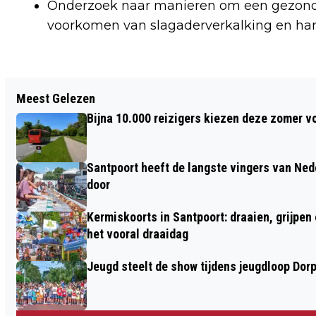
Onderzoek naar manieren om een gezonde l
voorkomen van slagaderverkalking en hart
Vorig artikel
Meest Gelezen
INTERNET- EN ANDERE VORMEN
Bijna 10.000 reizigers kiezen deze zomer v
OPLICHTING: MAAK HET ZE NIET TE
MAKKELIJK!
Santpoort heeft de langste vingers van Nede
door
Kermiskoorts in Santpoort: draaien, grijpen
het vooral draaidag
Jeugd steelt de show tijdens jeugdloop Dor