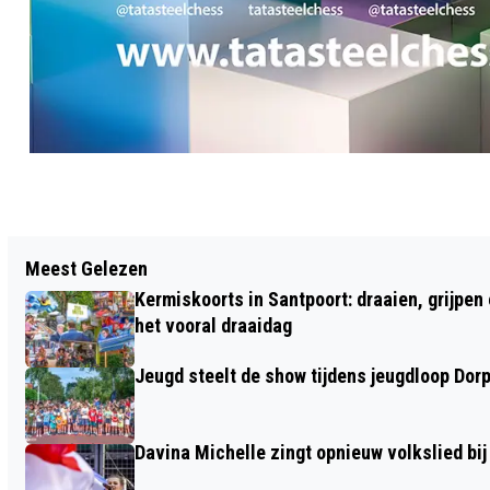
Vorig artikel
Meest Gelezen
MEDITERRANE BRUNCH BIJ WELZIJN
Kermiskoorts in Santpoort: draaien, grijpen
BLOEMENDAAL
het vooral draaidag
Jeugd steelt de show tijdens jeugdloop Dor
Davina Michelle zingt opnieuw volkslied bij