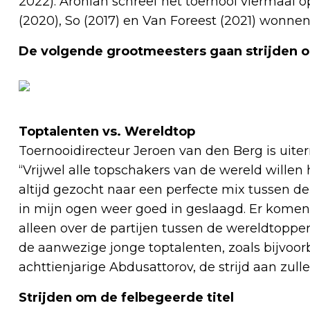
2022). Aronian schreef het toernooi viermaal o
(2020), So (2017) en Van Foreest (2021) wonnen
De volgende grootmeesters gaan strijden om
Toptalenten vs. Wereldtop
Toernooidirecteur Jeroen van den Berg is uit
“Vrijwel alle topschakers van de wereld willen
altijd gezocht naar een perfecte mix tussen d
in mijn ogen weer goed in geslaagd. Er komen 
alleen over de partijen tussen de wereldtoppers
de aanwezige jonge toptalenten, zoals bijvoor
achttienjarige Abdusattorov, de strijd aan zul
Strijden om de felbegeerde titel