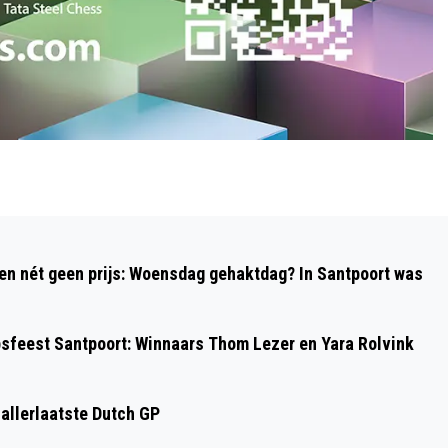
Volgend artikel
VRIJWILLIGERSCENTRUM HAARLEM &
 en nét geen prijs: Woensdag gehaktdag? In Santpoort was
OMGEVING START INLOOPSPREEKUUR
BIBLIOTHEEK BLOEMENDAAL
psfeest Santpoort: Winnaars Thom Lezer en Yara Rolvink
 allerlaatste Dutch GP