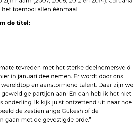
p zijn naam (2007, 2008, 2012 en 2014). Caruana
 het toernooi allen éénmaal.
 de titel:
ermate tevreden met het sterke deelnemersveld.
 hier in januari deelnemen. Er wordt door ons
e wereldtop en aanstormend talent. Daar zijn we
geweldige partijen aan! En dan heb ik het niet
 onderling. Ik kijk juist ontzettend uit naar hoe
beeld de zestienjarige Gukesh of de
len gaan met de gevestigde orde.”