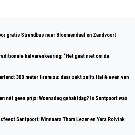
Volgend artikel
IBIZA-MARKT XL TIJDENS HET
oor gratis Strandbus naar Bloemendaal en Zandvoort
PINKSTERWEEKEND IN ZANDVOORT.
aditionele kalverenkeuring: “Het gaat niet om de
rland: 300 meter tiramisu: daar zakt zelfs Italië even van
 en nét geen prijs: Woensdag gehaktdag? In Santpoort was
psfeest Santpoort: Winnaars Thom Lezer en Yara Rolvink