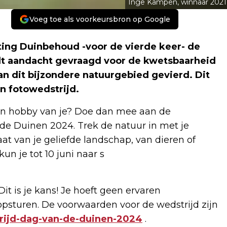
Inge Kampen, winnaar 2021
Voeg toe als voorkeursbron op Google
ting Duinbehoud -voor de vierde keer- de
dt aandacht gevraagd voor de kwetsbaarheid
n dit bijzondere natuurgebied gevierd. Dit
n fotowedstrijd.
een hobby van je? Doe dan mee aan de
de Duinen 2024. Trek de natuur in met je
at van je geliefde landschap, van dieren of
un je tot 10 juni naar s
Dit is je kans! Je hoeft geen ervaren
 opsturen. De voorwaarden voor de wedstrijd zijn
ijd-dag-van-de-duinen-2024
.