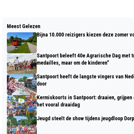
Vorig artikel
Meest Gelezen
ENSEMBLES CONSERVATORIUM IN
Bijna 10.000 reizigers kiezen deze zomer v
KOETSHUIS KASTEEL KEUKENHOF
Santpoort beleeft 40e Agrarische Dag met tr
medailles, maar om de kinderen”
Santpoort heeft de langste vingers van Nede
door
Kermiskoorts in Santpoort: draaien, grijpen
het vooral draaidag
Jeugd steelt de show tijdens jeugdloop Dor