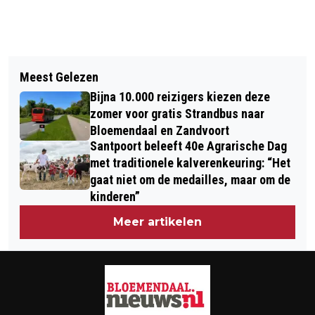
Vorig artikel
Volgend artikel
GEVLUCHTE OEKRAINSE VROUWEN
Meest Gelezen
7 JULI 2023 ZANDVOORT: BIERTJE,
GEVEN ELKAAR JAWOORD OP
Bijna 10.000 reizigers kiezen deze
FRIS & CHAMPAGNE, DEN HAAG:
LANDGOED DUINLUST
zomer voor gratis Strandbus naar
BOKBIER, BAKKIE TROOST &
Bloemendaal en Zandvoort
Santpoort beleeft 40e Agrarische Dag
CAMPAGNE
met traditionele kalverenkeuring: “Het
gaat niet om de medailles, maar om de
kinderen”
Meer artikelen