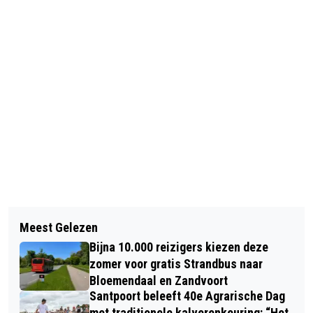
Vorig artikel
Volgend artikel
FORMULE 1 IN 2024 EN 2025
Meest Gelezen
POP-UP REPAIR CAFÉ IN HAARLEMS
WAARSCHIJNLIJK OOK OP
Bijna 10.000 reizigers kiezen deze
PROVINCIEHUIS GOED BEZOCHT
ZANDVOORT
zomer voor gratis Strandbus naar
Bloemendaal en Zandvoort
Santpoort beleeft 40e Agrarische Dag
met traditionele kalverenkeuring: “Het