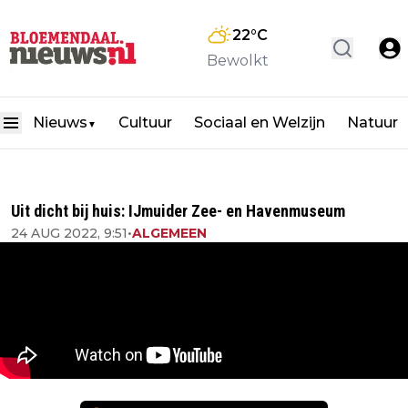
22
°C
Bewolkt
Nieuws
Cultuur
Sociaal en Welzijn
Natuur
▼
Uit dicht bij huis: IJmuider Zee- en Havenmuseum
24 AUG 2022, 9:51
•
ALGEMEEN