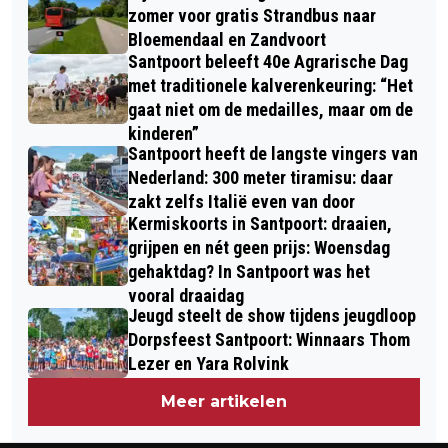
NATUURLIEFHEBBERS AAN DE SLAG
OMGEVING – BUUV HAARLEM (VWC-
zomer voor gratis Strandbus naar
IN AMSTERDAMSE
Bloemendaal en Zandvoort
BUUV) ZETTEN VRIJWILLIGERS IN HET
Santpoort beleeft 40e Agrarische Dag
WATERLEIDINGDUINEN
ZONNETJE
met traditionele kalverenkeuring: “Het
gaat niet om de medailles, maar om de
kinderen”
Santpoort heeft de langste vingers van
Nederland: 300 meter tiramisu: daar
zakt zelfs Italië even van door
Kermiskoorts in Santpoort: draaien,
grijpen en nét geen prijs: Woensdag
gehaktdag? In Santpoort was het
vooral draaidag
Jeugd steelt de show tijdens jeugdloop
Dorpsfeest Santpoort: Winnaars Thom
Lezer en Yara Rolvink
Meer artikelen