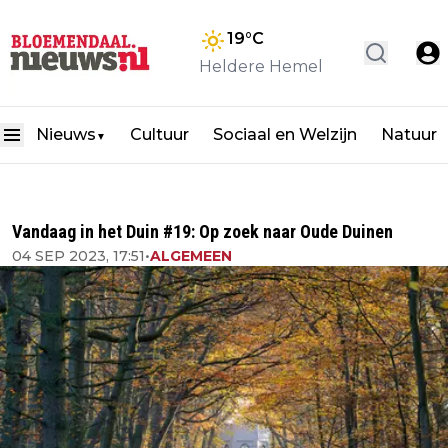
19
°C
Heldere Hemel
Nieuws
Cultuur
Sociaal en Welzijn
Natuur
▼
Vandaag in het Duin #19: Op zoek naar Oude Duinen
04 SEP 2023, 17:51
•
ALGEMEEN