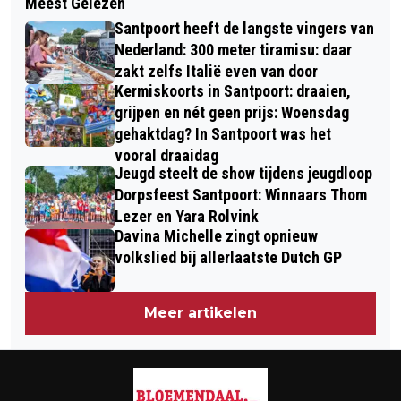
Meest Gelezen
WELZIJN BLOEMENDAAL
FORMULE 1-RECORD MET TIENDE
Santpoort heeft de langste vingers van
BEKRACHTIGD SAMENWERKING MET
ZEGE OP RIJ
Nederland: 300 meter tiramisu: daar
SENIORWEB
zakt zelfs Italië even van door
Kermiskoorts in Santpoort: draaien,
grijpen en nét geen prijs: Woensdag
gehaktdag? In Santpoort was het
vooral draaidag
Jeugd steelt de show tijdens jeugdloop
Dorpsfeest Santpoort: Winnaars Thom
Lezer en Yara Rolvink
Davina Michelle zingt opnieuw
volkslied bij allerlaatste Dutch GP
Meer artikelen