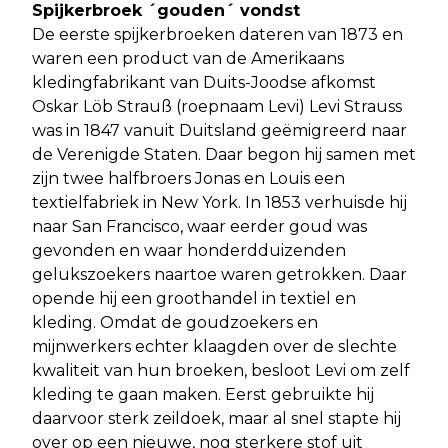
Spijkerbroek ´gouden´ vondst
De eerste spijkerbroeken dateren van 1873 en
waren een product van de Amerikaans
kledingfabrikant van Duits-Joodse afkomst
Oskar Löb Strauß (roepnaam Levi) Levi Strauss
was in 1847 vanuit Duitsland geëmigreerd naar
de Verenigde Staten. Daar begon hij samen met
zijn twee halfbroers Jonas en Louis een
textielfabriek in New York. In 1853 verhuisde hij
naar San Francisco, waar eerder goud was
gevonden en waar honderdduizenden
gelukszoekers naartoe waren getrokken. Daar
opende hij een groothandel in textiel en
kleding. Omdat de goudzoekers en
mijnwerkers echter klaagden over de slechte
kwaliteit van hun broeken, besloot Levi om zelf
kleding te gaan maken. Eerst gebruikte hij
daarvoor sterk zeildoek, maar al snel stapte hij
over op een nieuwe, nog sterkere stof uit