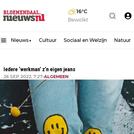
16
°C
Bewolkt
Nieuws
Cultuur
Sociaal en Welzijn
Natuur
▼
Iedere ‘werkman’ z’n eigen jeans
26 SEP 2022, 7:27
•
ALGEMEEN