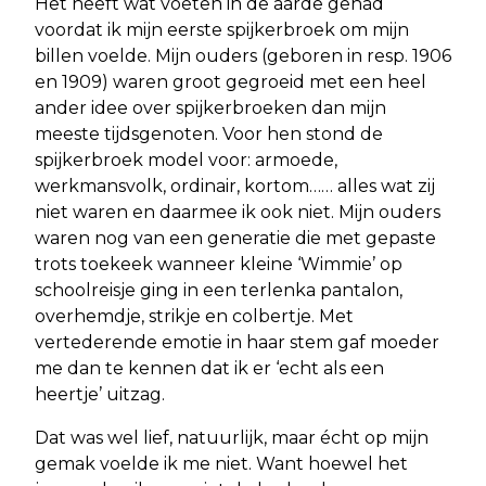
Het heeft wat voeten in de aarde gehad
voordat ik mijn eerste spijkerbroek om mijn
billen voelde. Mijn ouders (geboren in resp. 1906
en 1909) waren groot gegroeid met een heel
ander idee over spijkerbroeken dan mijn
meeste tijdsgenoten. Voor hen stond de
spijkerbroek model voor: armoede,
werkmansvolk, ordinair, kortom…… alles wat zij
niet waren en daarmee ik ook niet. Mijn ouders
waren nog van een generatie die met gepaste
trots toekeek wanneer kleine ‘Wimmie’ op
schoolreisje ging in een terlenka pantalon,
overhemdje, strikje en colbertje. Met
vertederende emotie in haar stem gaf moeder
me dan te kennen dat ik er ‘echt als een
heertje’ uitzag.
Dat was wel lief, natuurlijk, maar écht op mijn
gemak voelde ik me niet. Want hoewel het