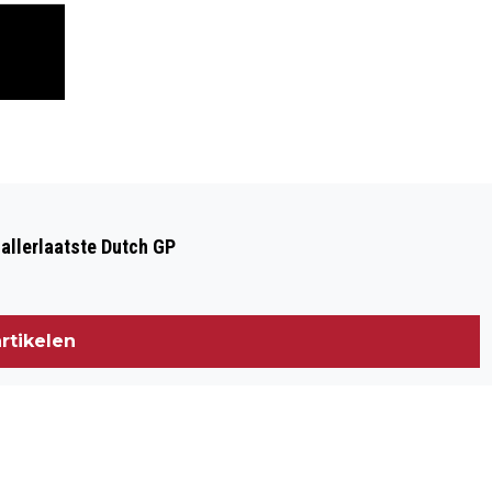
Volgend artikel
OVERVEEN: WANNEER DE HORECA
 allerlaatste Dutch GP
IMPULS NODIG HEEFT OMDAT DE
BIERTAP ALLEEN NOG MAAR DRUPPELT
IS HET KRAANTJE LEK
rtikelen