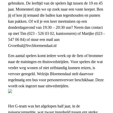
gebruiken. De leeftijd van de spelers ligt tussen de 19 en 45
jaar. Momenteel zijn we op zoek naar een vaste keeper. Ben
jij of ken jij iemand die ballen kan tegenhouden en punten
kan pakken. Of wil je een keer meetrainen op een
donderdagavond van 19:30 – 20:30 uur?
Neem dan contact
op met Tim (023 - 526 03 02, kantooruren) of Marijke (023 -
547 06 84) of stuur een mail aan
Gvoetbal@bvcbloemendaal.nl
Een aantal spelers komt iedere week op de fiets of brommer
naar de trainingen en thuiswedstrijden. Voor spelers die wat
verder weg wonen of niet zelfstandig kunnen reizen, is
vervoer geregeld. Welzijn Bloemendaal stelt daarvoor
regelmatig een bus voor personenvervoer beschikbaar. Deze
wordt ook ingezet naar uitwedstrijden.
Het G-team was het afgelopen half jaar, in de
najaarscompetitie, wat zwaar ingedeeld tussen erg sterke