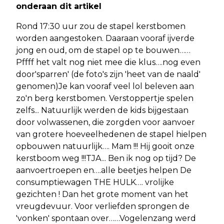
onderaan dit artikel
Rond 17:30 uur zou de stapel kerstbomen
worden aangestoken. Daaraan vooraf ijverde
jong en oud, om de stapel op te bouwen……
Pffff het valt nog niet mee die klus….nog even
door'sparren' (de foto's zijn 'heet van de naald'
genomen)Je kan vooraf veel lol beleven aan
zo'n berg kerstbomen. Verstoppertje spelen
zelfs... Natuurlijk werden de kids bijgestaan
door volwassenen, die zorgden voor aanvoer
van grotere hoeveelhedenen de stapel hielpen
opbouwen natuurlijk…. Mam !!! Hij gooit onze
kerstboom weg !!!TJA... Ben ik nog op tijd? De
aanvoertroepen en….alle beetjes helpen De
consumptiewagen THE HULK…. vrolijke
gezichten ! Dan het grote moment van het
vreugdevuur. Voor verliefden sprongen de
'vonken' spontaan over……Vogelenzang werd