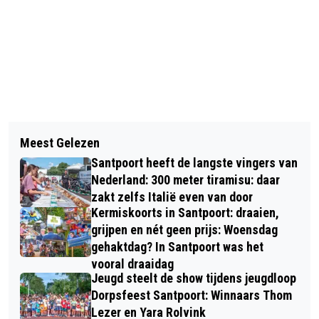
Vorig artikel
Volgend artikel
BLOEMENDAAL: ‘OP DE UITKIJK’ BIJ
Meest Gelezen
LOCOBURGEMEESTER OPENT NIEUWE
DE C
Santpoort heeft de langste vingers van
LOCATIE NOVA COLLEGE IN
Nederland: 300 meter tiramisu: daar
HOOFDDORP
zakt zelfs Italië even van door
Kermiskoorts in Santpoort: draaien,
grijpen en nét geen prijs: Woensdag
gehaktdag? In Santpoort was het
vooral draaidag
Jeugd steelt de show tijdens jeugdloop
Dorpsfeest Santpoort: Winnaars Thom
Lezer en Yara Rolvink