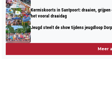
LANG DAARNA!
Kermiskoorts in Santpoort: draaien, grijpen
het vooral draaidag
Jeugd steelt de show tijdens jeugdloop Dor
Meer a