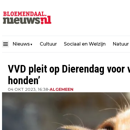
Nieuws
Cultuur
Sociaal en Welzijn
Natuur
▼
VVD pleit op Dierendag voor v
honden’
04 OKT 2023, 16:38
•
ALGEMEEN