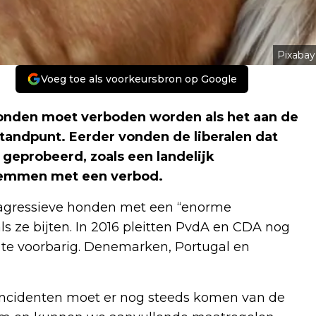
Pixabay
Voeg toe als voorkeursbron op Google
honden moet verboden worden als het aan de
standpunt. Eerder vonden de liberalen dat
eprobeerd, zoals een landelijk
stemmen met een verbod.
p agressieve honden met een “enorme
s ze bijten. In 2016 pleitten PvdA en CDA nog
 te voorbarig. Denemarken, Portugal en
ijtincidenten moet er nog steeds komen van de