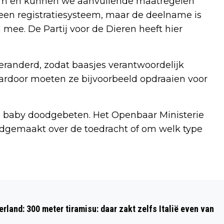
leem en kunnen we aanvullende maatregelen
l een registratiesysteem, maar de deelname is
 mee. De Partij voor de Dieren heeft hier
anderd, zodat baasjes verantwoordelijk
rdoor moeten ze bijvoorbeeld opdraaien voor
 baby doodgebeten. Het Openbaar Ministerie
ndgemaakt over de toedracht of om welk type
Volgend artikel
NIEUW BOEKJE OVER NZH-TRAMS
rland: 300 meter tiramisu: daar zakt zelfs Italië even van
BOVEN HET IJ