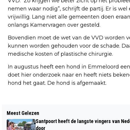
VVD. “Zo krijgen we beter zicht op het prob
nemen waar nodig”, schrijft de partij. Er is we
vrijwillig. Lang niet alle gemeenten doen eraan
onlangs Kamervragen over gesteld.
Bovendien moet de wet van de VVD worden ver
kunnen worden gehouden voor de schade. Daa
medische kosten of plastische chirurgie.
In augustus heeft een hond in Emmeloord een
doet hier onderzoek naar en heeft niets beke
hond het gaat. De hond is afgemaakt.
Vorig artikel
Meest Gelezen
ONSTERFELIJKE DIERENLIEFDE OP
Santpoort heeft de langste vingers van Nede
WERELDDIERENDAG… EN OOK HEEL
door