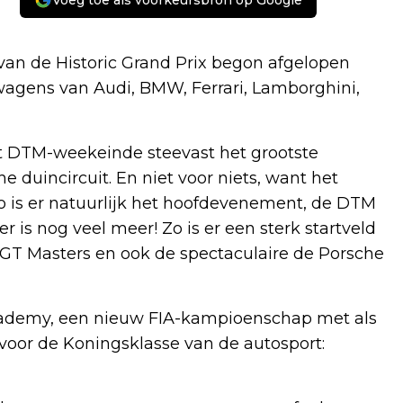
Voeg toe als voorkeursbron op Google
n de Historic Grand Prix begon afgelopen
agens van Audi, BMW, Ferrari, Lamborghini,
t DTM-weekeinde steevast het grootste
 duincircuit. En niet voor niets, want het
 is er natuurlijk het hoofdevenement, de DTM
r is nog veel meer! Zo is er een sterk startveld
 GT Masters en ook de spectaculaire de Porsche
cademy, een nieuw FIA-kampioenschap met als
voor de Koningsklasse van de autosport: