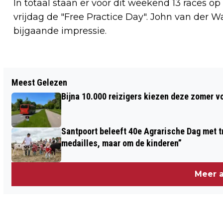
In totaal staan er voor dit weekend 13 races 
vrijdag de "Free Practice Day". John van der 
bijgaande impressie.
Vorig artikel
Meest Gelezen
ZONOVERGOTEN 112-DAG OP
Bijna 10.000 reizigers kiezen deze zomer v
BRANDWEERKAZERNE HAARLEM
Santpoort beleeft 40e Agrarische Dag met tr
medailles, maar om de kinderen”
Meer a