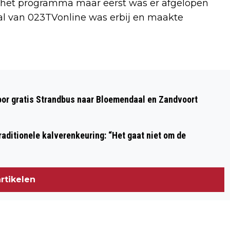
op het programma maar eerst was er afgelopen
Wal van 023TVonline was erbij en maakte
Volgend artikel
ZONOVERGOTEN HAVENFESTIVAL
oor gratis Strandbus naar Bloemendaal en Zandvoort
TREKT DUIZENDEN BEZOEKERS NAAR
IJMUIDEN
aditionele kalverenkeuring: “Het gaat niet om de
rtikelen