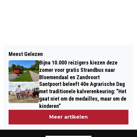
Vorig artikel
Volgend artikel
ONDERZOEK: HELFT ROKERS STOPT
Meest Gelezen
ROOKMELDERS WEKKEN BEWONERS
PAS BIJ PRIJS VAN 60 EURO PER
Bijna 10.000 reizigers kiezen deze
TIJDIG BIJ FELLE BRAND HAARLEM
PAKJE
zomer voor gratis Strandbus naar
Bloemendaal en Zandvoort
Santpoort beleeft 40e Agrarische Dag
met traditionele kalverenkeuring: “Het
gaat niet om de medailles, maar om de
kinderen”
Meer artikelen