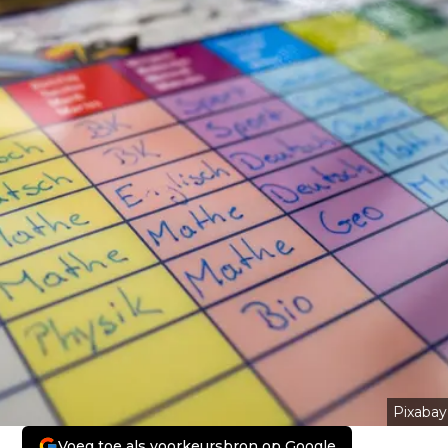
Pixabay
Voeg toe als voorkeursbron op Google