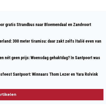
Volgend artikel
TIMMERDORP BLOEMENDAAL 2023
oor gratis Strandbus naar Bloemendaal en Zandvoort
rland: 300 meter tiramisu: daar zakt zelfs Italië even van
 en nét geen prijs: Woensdag gehaktdag? In Santpoort was
psfeest Santpoort: Winnaars Thom Lezer en Yara Rolvink
rtikelen