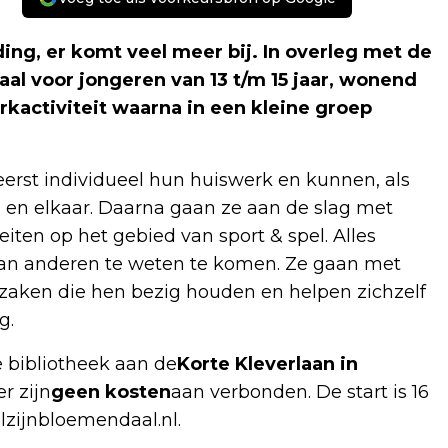
ing, er komt veel meer bij. In overleg met de
al voor jongeren van 13 t/m 15 jaar, wonend
kactiviteit waarna in een kleine groep
eerst individueel hun huiswerk en kunnen, als
g en elkaar. Daarna gaan ze aan de slag met
eiten op het gebied van sport & spel. Alles
van anderen te weten te komen. Ze gaan met
 zaken die hen bezig houden en helpen zichzelf
g.
e bibliotheek aan de
Korte Kleverlaan in
r zijn
geen kosten
aan verbonden. De start is 16
zijnbloemendaal.nl
.