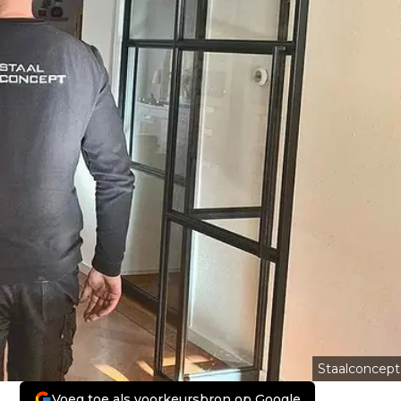
Staalconcept
Voeg toe als voorkeursbron op Google