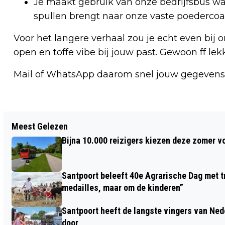
Je maakt gebruik van onze bedrijfsbus wa
spullen brengt naar onze vaste poedercoa
Voor het langere verhaal zou je echt even bij
open en toffe vibe bij jouw past. Gewoon ff lek
Mail of WhatsApp daarom snel jouw gegeven
Vorig artikel
Meest Gelezen
CIRCA 7000 DEELNEMERS 2E EDITIE
Bijna 10.000 reizigers kiezen deze zomer v
ZANDVOORT LIGHT WALK
Santpoort beleeft 40e Agrarische Dag met tr
medailles, maar om de kinderen”
Santpoort heeft de langste vingers van Nede
door