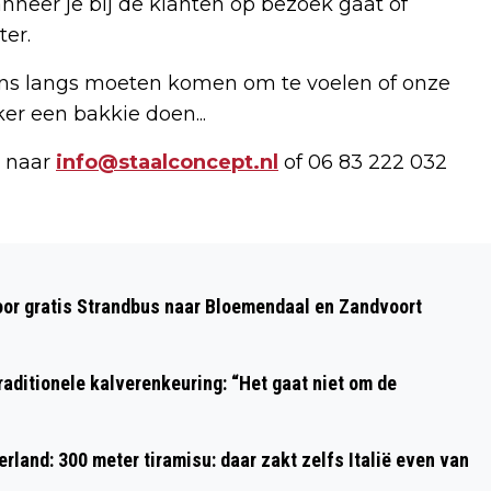
nneer je bij de klanten op bezoek gaat of
ter.
 ons langs moeten komen om te voelen of onze
ker een bakkie doen...
s naar
info@staalconcept.nl
of 06 83 222 032
Volgend artikel
HAPEREND BREIN: LAAT HAPEREND
oor gratis Strandbus naar Bloemendaal en Zandvoort
VERSTAND MET RUST, MAAR GEEF
JUIST AANDACHT AAN
aditionele kalverenkeuring: “Het gaat niet om de
GEVOELSWERELD!
rland: 300 meter tiramisu: daar zakt zelfs Italië even van