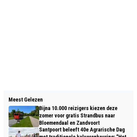
Vorig artikel
Volgend artikel
VERMOEDELIJK DODE BIJ
Meest Gelezen
VANDAAG IN HET DUIN #2: DE
SCHIETPARTIJ HOOFDDORP
Bijna 10.000 reizigers kiezen deze
BOSHYACINT, EEN VROLIJKE
zomer voor gratis Strandbus naar
VOORJAARSBLOEIER
Bloemendaal en Zandvoort
Santpoort beleeft 40e Agrarische Dag
met traditionele kalverenkeuring: “Het