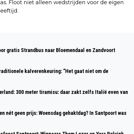
s. Floot niet alleen wedstrijden voor de eigen
eftijd.
Volgend artikel
VERNIEUWDE ALBERT HEIJN OVERVEEN
oor gratis Strandbus naar Bloemendaal en Zandvoort
OP KONINGSDAG GEOPEND
aditionele kalverenkeuring: “Het gaat niet om de
rland: 300 meter tiramisu: daar zakt zelfs Italië even van
 en nét geen prijs: Woensdag gehaktdag? In Santpoort was
psfeest Santpoort: Winnaars Thom Lezer en Yara Rolvink