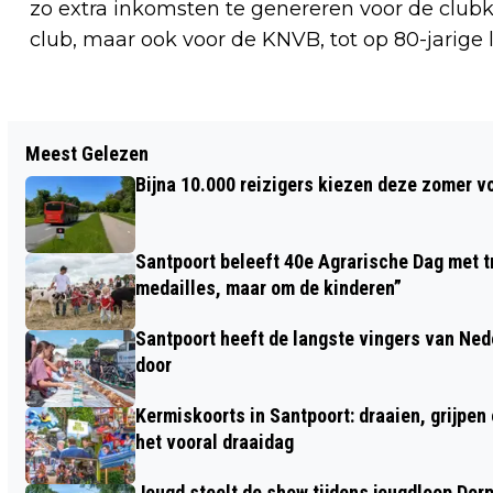
zo extra inkomsten te genereren voor de clubka
club, maar ook voor de KNVB, tot op 80-jarige le
Vorig artikel
Meest Gelezen
TIP TOE THROUGH THE TULIPS WITH ME
Bijna 10.000 reizigers kiezen deze zomer v
Santpoort beleeft 40e Agrarische Dag met tr
medailles, maar om de kinderen”
Santpoort heeft de langste vingers van Nede
door
Kermiskoorts in Santpoort: draaien, grijpen
het vooral draaidag
Jeugd steelt de show tijdens jeugdloop Dor