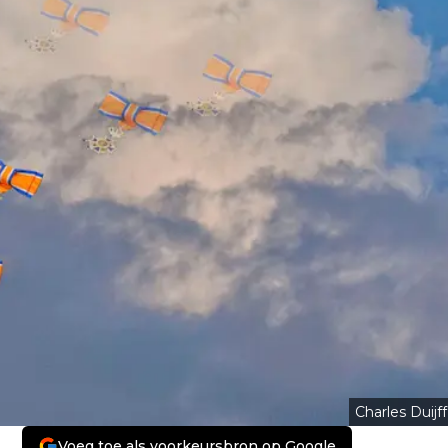
Charles Duijff
Voeg toe als voorkeursbron op Google