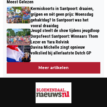
Meest Gelezen
INTERNATIONAAL ORGELFESTIVAL
DAKGOOT BIJ BRAND SCHOTERWEG
Kermiskoorts in Santpoort: draaien,
‘HEEL HAARLEM ORGELT’ START OP
HAARLEM
grijpen en nét geen prijs: Woensdag
16 JULI 2022
gehaktdag? In Santpoort was het
vooral draaidag
Jeugd steelt de show tijdens jeugdloop
Dorpsfeest Santpoort: Winnaars Thom
Lezer en Yara Rolvink
Davina Michelle zingt opnieuw
volkslied bij allerlaatste Dutch GP
Meer artikelen